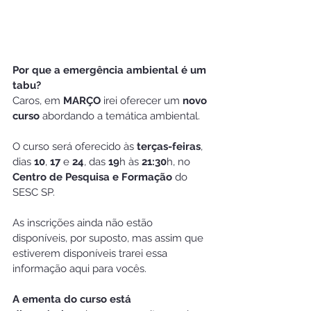
Por que a emergência ambiental é um 
tabu?
Caros, em 
MARÇO 
irei oferecer um 
novo 
curso
 abordando a temática ambiental.
O curso será oferecido às 
terças-feiras
, 
dias 
10
, 
17
 e 
24
, das 
19
h às 
21:30
h, no 
Centro de Pesquisa e Formação
 do 
SESC SP.
As inscrições ainda não estão 
disponíveis, por suposto, mas assim que 
estiverem disponíveis trarei essa 
informação aqui para vocês.
A ementa do curso está 