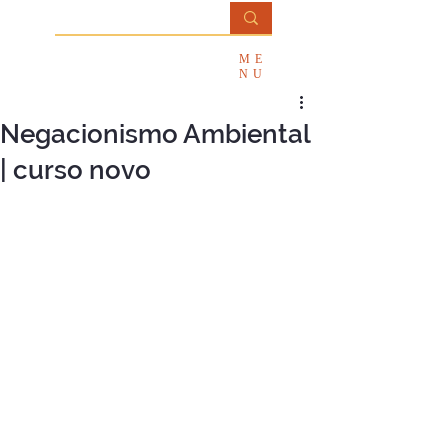
Professora
ME
Ana Paula Salviatti
NU
Negacionismo Ambiental
| curso novo