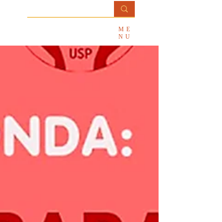
Professora
ME
Ana Paula Salviatti
NU