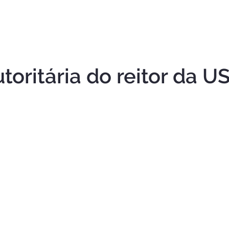
O que faço
Cursos
Debates e Entrevistas
Meus Escritos
toritária do reitor da U