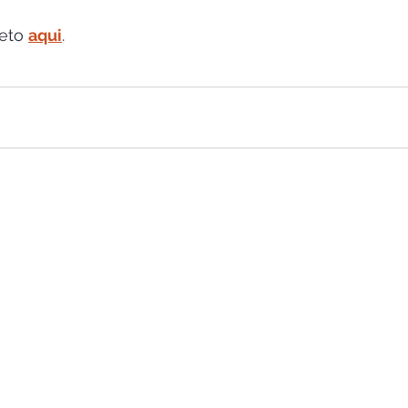
eto 
aqui
.