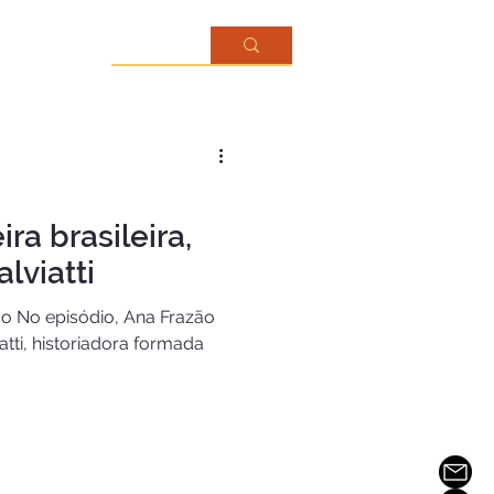
Mais...
ra brasileira,
lviatti
ão No episódio, Ana Frazão
tti, historiadora formada