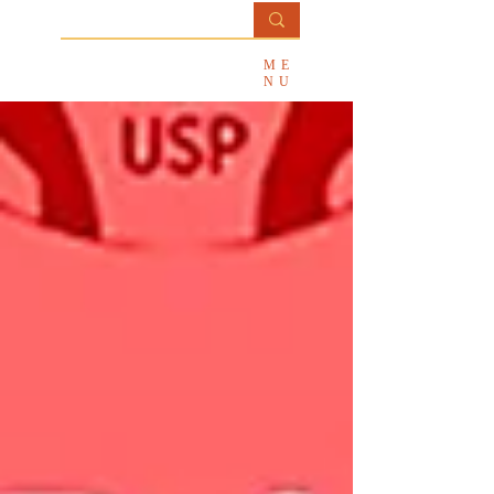
Professora
ME
Ana Paula Salviatti
NU