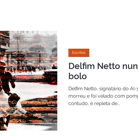
O que faço
Cursos
Debates e Entrevistas
Meus Escritos
Escritos
Delfim Netto nunc
bolo
Delfim Netto, signatário do AI-
morreu e foi velado com pompa
contudo, é repleta de...