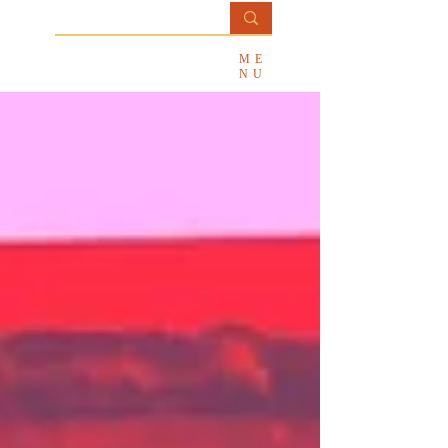
Professora
ME
Ana Paula Salviatti
NU